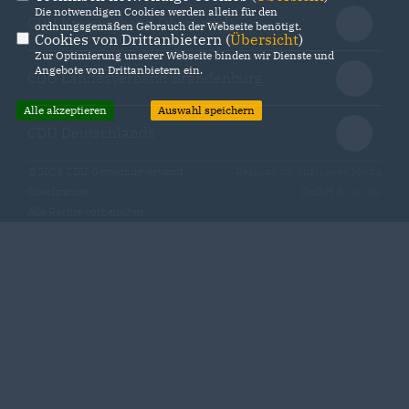
Die notwendigen Cookies werden allein für den
CDU Kreisverband Oberhavel
ordnungsgemäßen Gebrauch der Webseite benötigt.
Cookies von Drittanbietern (
Übersicht
)
Zur Optimierung unserer Webseite binden wir Dienste und
Angebote von Drittanbietern ein.
CDU Landesverband Brandenburg
Alle akzeptieren
Auswahl speichern
CDU Deutschlands
@2026 CDU Gemeindeverband
Realisation: Sharkness Media
Oberkrämer
GmbH & Co. KG
Alle Rechte vorbehalten.