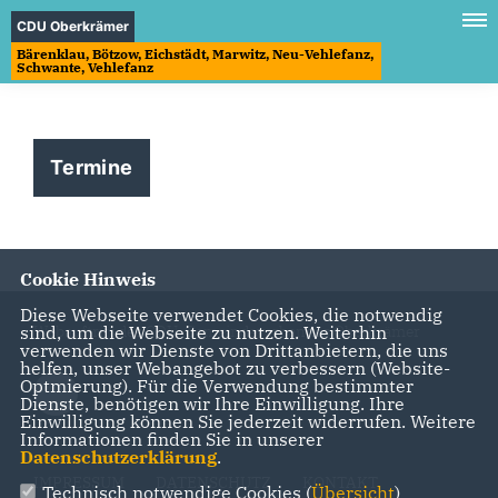
CDU Oberkrämer
Bärenklau, Bötzow, Eichstädt, Marwitz, Neu-Vehlefanz,
Schwante, Vehlefanz
Termine
Cookie Hinweis
Diese Webseite verwendet Cookies, die notwendig
sind, um die Webseite zu nutzen. Weiterhin
Webauftritt des CDU-Gemeindeverbandes Oberkrämer
verwenden wir Dienste von Drittanbietern, die uns
helfen, unser Webangebot zu verbessern (Website-
Optmierung). Für die Verwendung bestimmter
Dienste, benötigen wir Ihre Einwilligung. Ihre
Einwilligung können Sie jederzeit widerrufen. Weitere
Informationen finden Sie in unserer
Datenschutzerklärung
.
IMPRESSUM
DATENSCHUTZ
KONTAKT
Technisch notwendige Cookies (
Übersicht
)