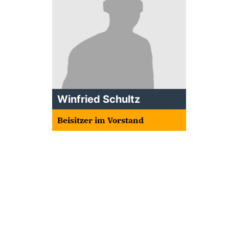
Winfried Schultz
Beisitzer im Vorstand